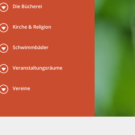
G
Die Bücherei
G
Kirche & Religion
G
Schwimmbäder
G
Veranstaltungsräume
G
Vereine