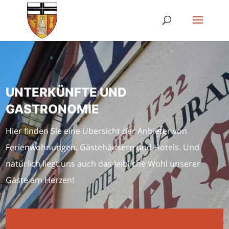
UNTERKÜNFTE UND
GASTRONOMIE
Hier finden Sie eine Übersicht der Anbieter von
Ferienwohnungen, Gästehäusern und Hotels. Und
natürlich liegt uns auch das leibliche Wohl unserer
Gäste am Herzen!