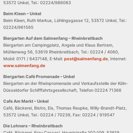
53572 Unkel, Tel.: 02224/986083
Beim Kleen – Unkel
Beim Kleen, Ruth Markus, Lühlingsgasse 12, 53572 Unkel, Tel.:
02224/961565
Biergarten Auf dem Salmenfang – Rheinbreitbach
Biergarten am Campingplatz, Angela und Klaus Bertram,
Mühlenweg 56, 53619 Rheinbreitbach, Tel.: 02224 / 4060,
Mobil: 0171 / 6437148, E-Mail:
post@salmenfang.de
, Internet:
www.salmenfang.de
Biergarten Café Promenade – Unkel
Biergarten an der Rheinpromenade und Verkaufsstelle der Köln-
Düsseldorfer Schifffahrtsgesellschaft, Telefon 02224 71366
Cafe Am Markt – Unkel
Café, Bäckerei, Bistro, Eis, Thomas Reupke, Willy-Brandt-Platz,
53572 Unkel, Tel.: 02224 / 70239, Fax: 02224 / 919547
Die Lohners – Rheinbreitbach
Café, Bäckerei, Frau Cascasi, Hauptstraße 107-109, 53619