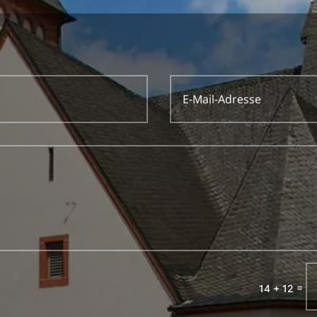
=
14 + 12