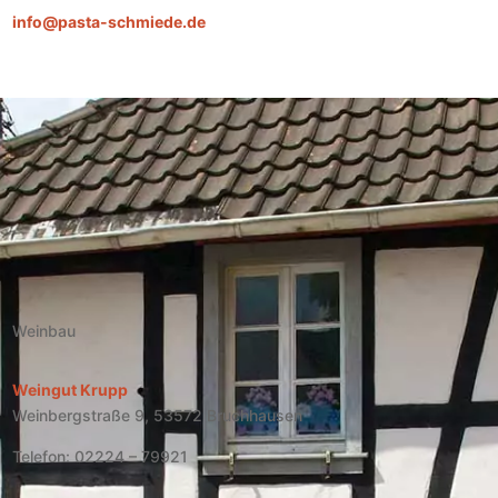
info@pasta-schmiede.de
Weinbau
Weingut Krupp
Weinbergstraße 9, 53572 Bruchhausen
Telefon: 02224 – 79921