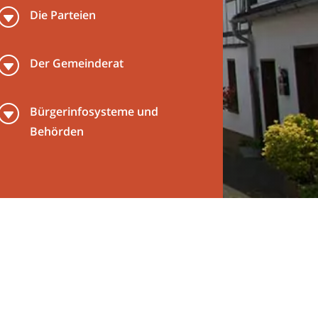
G
Die Parteien
G
Der Gemeinderat
G
Bürgerinfosysteme und
Behörden