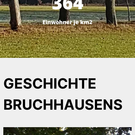
364
Einwohner je km2
GESCHICHTE
BRUCH­HAUSENS