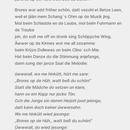
Brores wor add fröher schön, datt vezohl et Betze Leen,
weil et jään mem Schang`s Ohm op de Musik jing.
Mol beim Schladde en de Laube, mol beim Fuhrmann en
de Traube
joh, do soß me off on dronk sing Schöppche Wing.
Äwwer op de Kirmes wor me all zesamme
beim Krüze Dollewes on beim Clino`sch Mie.
Hat beim Danze do die Stimmung anjefange,
dann song der janze Saal die Melodie:
üwwerall, wo me hinkütt, hürt me sare:
„Brores op de Hüh, watt beß du schön!“
Statt die Mädche do setzen on klare,
hann se em Kopp nur jecke Tön.
Och die Jonge sin demm Herjott jood jelonge,
datt kann doch keiner üwwersehn.
Wo me hinkütt wied jesonge:
„Brores op de Hüh,, watt beß du schön!“
Üwwerall, do wied jesonge: