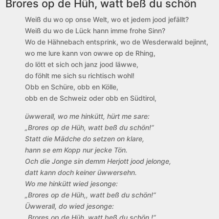
Brores op de Hüh, watt beß du schön
Weiß du wo op onse Welt, wo et jedem jood jefällt?
Weiß du wo de Lück hann imme frohe Sinn?
Wo de Hähnebach entsprink, wo de Wesderwald bejinnt,
wo me lure kann von owwe op de Rhing,
do lött et sich och janz jood läwwe,
do föhlt me sich su richtisch wohl!
Obb en Schüre, obb en Kölle,
obb en de Schweiz oder obb en Südtirol,
üwwerall, wo me hinkütt, hürt me sare:
„Brores op de Hüh, watt beß du schön!“
Statt die Mädche do setzen on klare,
hann se em Kopp nur jecke Tön.
Och die Jonge sin demm Herjott jood jelonge,
datt kann doch keiner üwwersehn.
Wo me hinkütt wied jesonge:
„Brores op de Hüh,, watt beß du schön!“
Üwwerall, do wied jesonge:
„Brores op de Hüh, watt beß du schön !“