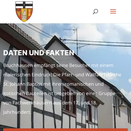
DATEN UND FAKTEN
Bruchhausen empfängt seine Besucher mit einem
malerischen Eindruck: Die
Pfarr- und Wallfahrtskirche
St. Johann Baptist mit ihren romanischen und
gotischen Bauteilen ist umgeben von einer Gruppe
von Fachwerkhäusern aus dem 17. und 18.
Jahrhundert.