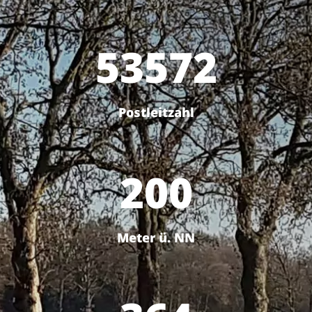
53572
Postleitzahl
200
Meter ü. NN