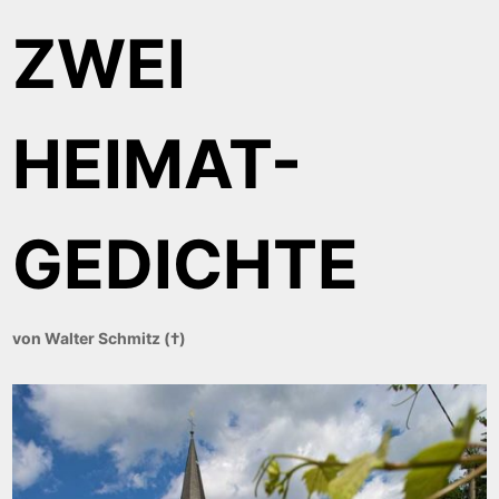
ZWEI
HEIMAT-
GEDICHTE
von Walter Schmitz (
†)