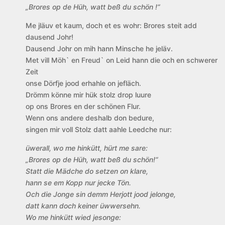
„Brores op de Hüh, watt beß du schön !“
Me jläuv et kaum, doch et es wohr: Brores steit add
dausend Johr!
Dausend Johr on mih hann Minsche he jeläv.
Met vill Möh` en Freud` on Leid hann die och en schwerer
Zeit
onse Dörfje jood erhahle on jefläch.
Drömm könne mir hük stolz drop luure
op ons Brores en der schönen Flur.
Wenn ons andere deshalb don bedure,
singen mir voll Stolz datt aahle Leedche nur:
üwerall, wo me hinkütt, hürt me sare:
„Brores op de Hüh, watt beß du schön!“
Statt die Mädche do setzen on klare,
hann se em Kopp nur jecke Tön.
Och die Jonge sin demm Herjott jood jelonge,
datt kann doch keiner üwwersehn.
Wo me hinkütt wied jesonge: