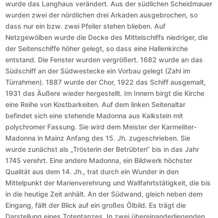
wurde das Langhaus verändert. Aus der südlichen Scheidmauer
wurden zwei der nördlichen drei Arkaden ausgebrochen, so
dass nur ein bzw. zwei Pfeiler stehen blieben. Auf
Netzgewölben wurde die Decke des Mittelschiffs niedriger, die
der Seitenschiffe höher gelegt, so dass eine Hallenkirche
entstand. Die Fenster wurden vergrößert. 1682 wurde an das
Südschiff an der Südwestecke ein Vorbau gelegt (Zahl im
Türrahmen). 1887 wurde der Chor, 1922 das Schiff ausgemalt,
1931 das Äußere wieder hergestellt. Im Innern birgt die Kirche
eine Reihe von Kostbarkeiten. Auf dem linken Seitenaltar
befindet sich eine stehende Madonna aus Kalkstein mit
polychromer Fassung. Sie wird dem Meister der Karmeliter-
Madonna in Mainz Anfang des 15. Jh. zugeschrieben. Sie
wurde zunächst als „Trösterin der Betrübten“ bis in das Jahr
1745 verehrt. Eine andere Madonna, ein Bildwerk höchster
Qualität aus dem 14. Jh., trat durch ein Wunder in den
Mittelpunkt der Marienverehrung und Wallfahrtstätigkeit, die bis
in die heutige Zeit anhält. An der Südwand, gleich neben dem
Eingang, fällt der Blick auf ein großes Ölbild. Es trägt die
Darstellung eines Totentanzes. In zwei übereinanderliegenden