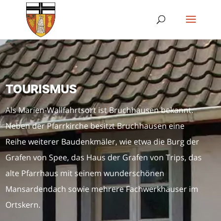
TOURISMUS
Als Marien-Wallfahrtsort ist Bruchhausen bekannt.
Neben der Pfarrkirche besitzt Bruchhausen eine
Reihe weiterer Baudenkmäler, wie etwa die Burg der
Grafen von Spee, das Haus der Grafen von Trips, das
alte Pfarrhaus mit seinem wunderschönen
Mansardendach sowie mehrere Fachwerkhäuser im
Ortskern.